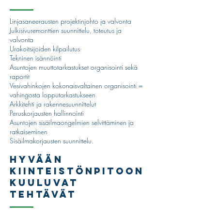
Linjasaneerausten projektinjohto ja valvonta
Julkisivuremonttien suunnittelu, toteutus ja
valvonta
Urakoitsijoiden kilpailutus
Tekninen isännöinti
Asuntojen muuttotarkastukset organisointi sekä
raportit
Vesivahinkojen kokonaisvaltainen organisointi =
vahingosta lopputarkastukseen
Arkkitehti ja rakennesuunnittelut
Peruskorjausten hallinnointi
Asuntojen sisäilmaongelmien selvittäminen ja
ratkaiseminen
Sisäilmakorjausten suunnittelu.
Hyvään
kiinteistönpitoon
kuuluvat
tehtävät