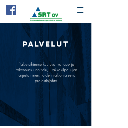
PALVELUT
Palveluihimme kuuluvat korjaus- ja
rakennussuunnittelu, urakkakilpailujen
järjestäminen, töiden valvonta sekä
projektinjohto.