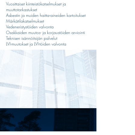
Vuosittaiset kiinteistökatselmukset ja
muuttotarkastukset
Asbestin ja muiden haitta-aineiden kartoitukset
Märkätilakatselmukset
Vedeneristystöiden valvonta
Osakkaiden muutos- ja korjaustöiden arviointi
Teknisen isännöitsijän palvelut
LVI-muutokset ja LVI-töiden valvonta