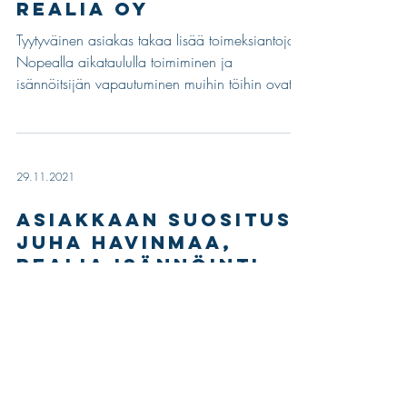
Asiakkaan suositus:
Eero Kärpänoja,
Realia Oy
Tyytyväinen asiakas takaa lisää toimeksiantoja
Nopealla aikataululla toimiminen ja
isännöitsijän vapautuminen muihin töihin ovat
isoja...
29.11.2021
Asiakkaan suositus:
Juha Havinmaa,
Realia Isännöinti
Täyden palvelun tavaratalo “Täyden palvelun
tavaratalo”, kommentoi Juha Havinmaa (Realia
Isännöinti), kun kysyimme häneltä mielipidettä...