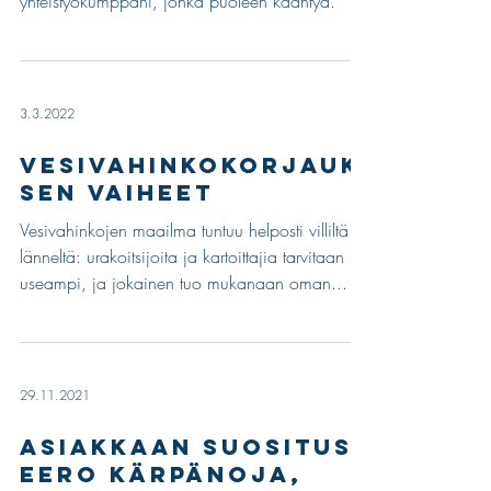
puhelinsoiton päästä löytyy hyvä
yhteistyökumppani, jonka puoleen kääntyä.
3.3.2022
Vesivahinkokorjauk
sen vaiheet
Vesivahinkojen maailma tuntuu helposti villiltä
länneltä: urakoitsijoita ja kartoittajia tarvitaan
useampi, ja jokainen tuo mukanaan oman...
29.11.2021