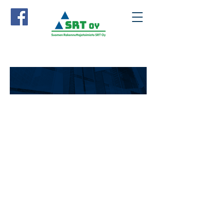
AJANKOHTAISTA
Tuoreimmat uutiset ja kuulumiset
löydät täältä